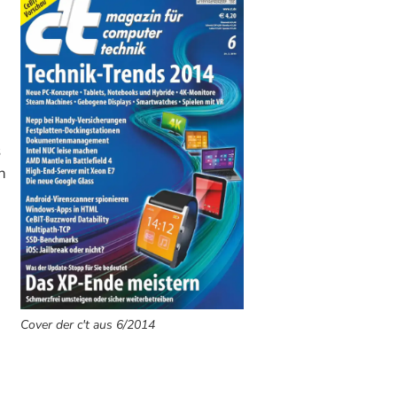
s
n
Cover der c't aus 6/2014