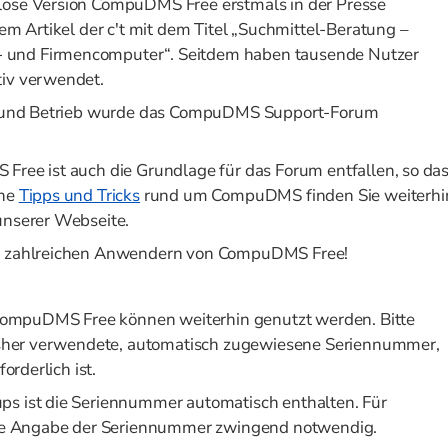
lose Version CompuDMS Free erstmals in der Presse
nem Artikel der c't mit dem Titel „Suchmittel-Beratung –
 und Firmencomputer“. Seitdem haben tausende Nutzer
tiv verwendet.
on und Betrieb wurde das CompuDMS Support-Forum
Free ist auch die Grundlage für das Forum entfallen, so da
che
Tipps und Tricks
rund um CompuDMS finden Sie weiterhi
unserer Webseite.
en zahlreichen Anwendern von CompuDMS Free!
n CompuDMS Free können weiterhin genutzt werden. Bitte
bisher verwendete, automatisch zugewiesene Seriennummer,
orderlich ist.
ps ist die Seriennummer automatisch enthalten. Für
 die Angabe der Seriennummer zwingend notwendig.