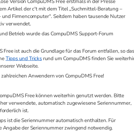
lose Version CompuDMS Free erstmals in der Presse
nem Artikel der c't mit dem Titel „Suchmittel-Beratung –
 und Firmencomputer“. Seitdem haben tausende Nutzer
tiv verwendet.
on und Betrieb wurde das CompuDMS Support-Forum
Free ist auch die Grundlage für das Forum entfallen, so da
che
Tipps und Tricks
rund um CompuDMS finden Sie weiterhi
unserer Webseite.
en zahlreichen Anwendern von CompuDMS Free!
n CompuDMS Free können weiterhin genutzt werden. Bitte
bisher verwendete, automatisch zugewiesene Seriennummer,
orderlich ist.
ps ist die Seriennummer automatisch enthalten. Für
 die Angabe der Seriennummer zwingend notwendig.