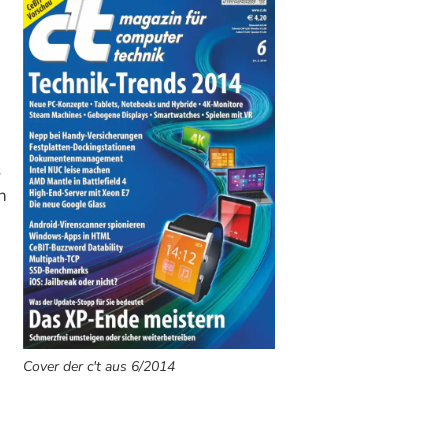
s
n
Cover der c't aus 6/2014