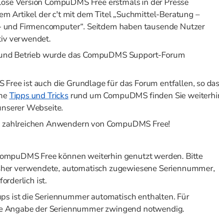
lose Version CompuDMS Free erstmals in der Presse
nem Artikel der c't mit dem Titel „Suchmittel-Beratung –
 und Firmencomputer“. Seitdem haben tausende Nutzer
tiv verwendet.
on und Betrieb wurde das CompuDMS Support-Forum
Free ist auch die Grundlage für das Forum entfallen, so da
che
Tipps und Tricks
rund um CompuDMS finden Sie weiterhi
unserer Webseite.
en zahlreichen Anwendern von CompuDMS Free!
n CompuDMS Free können weiterhin genutzt werden. Bitte
bisher verwendete, automatisch zugewiesene Seriennummer,
orderlich ist.
ps ist die Seriennummer automatisch enthalten. Für
 die Angabe der Seriennummer zwingend notwendig.