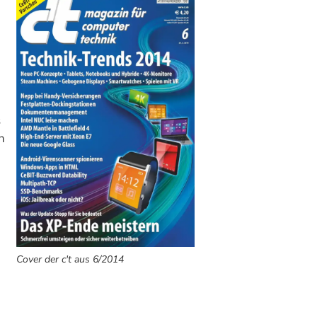
s
n
Cover der c't aus 6/2014