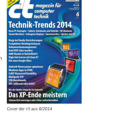
s
n
Cover der c't aus 6/2014