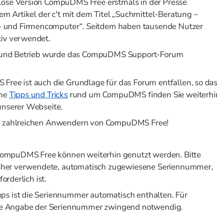
lose Version CompuDMS Free erstmals in der Presse
nem Artikel der c't mit dem Titel „Suchmittel-Beratung –
 und Firmencomputer“. Seitdem haben tausende Nutzer
tiv verwendet.
on und Betrieb wurde das CompuDMS Support-Forum
Free ist auch die Grundlage für das Forum entfallen, so da
che
Tipps und Tricks
rund um CompuDMS finden Sie weiterhi
unserer Webseite.
en zahlreichen Anwendern von CompuDMS Free!
n CompuDMS Free können weiterhin genutzt werden. Bitte
bisher verwendete, automatisch zugewiesene Seriennummer,
orderlich ist.
ps ist die Seriennummer automatisch enthalten. Für
 die Angabe der Seriennummer zwingend notwendig.