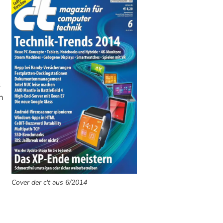
s
n
Cover der c't aus 6/2014