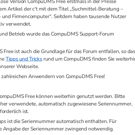
lose Version CompuDMS Free erstmals in der Presse
nem Artikel der c't mit dem Titel „Suchmittel-Beratung –
 und Firmencomputer“. Seitdem haben tausende Nutzer
tiv verwendet.
on und Betrieb wurde das CompuDMS Support-Forum
Free ist auch die Grundlage für das Forum entfallen, so da
che
Tipps und Tricks
rund um CompuDMS finden Sie weiterhi
unserer Webseite.
en zahlreichen Anwendern von CompuDMS Free!
n CompuDMS Free können weiterhin genutzt werden. Bitte
bisher verwendete, automatisch zugewiesene Seriennummer,
orderlich ist.
ps ist die Seriennummer automatisch enthalten. Für
 die Angabe der Seriennummer zwingend notwendig.