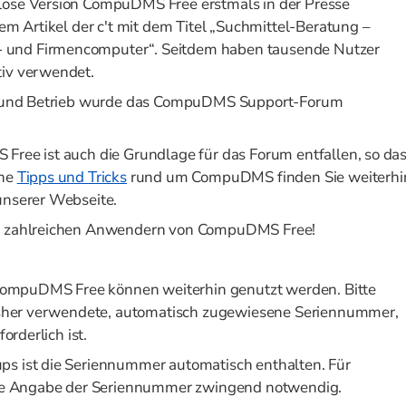
lose Version CompuDMS Free erstmals in der Presse
nem Artikel der c't mit dem Titel „Suchmittel-Beratung –
 und Firmencomputer“. Seitdem haben tausende Nutzer
tiv verwendet.
on und Betrieb wurde das CompuDMS Support-Forum
Free ist auch die Grundlage für das Forum entfallen, so da
che
Tipps und Tricks
rund um CompuDMS finden Sie weiterhi
unserer Webseite.
en zahlreichen Anwendern von CompuDMS Free!
n CompuDMS Free können weiterhin genutzt werden. Bitte
bisher verwendete, automatisch zugewiesene Seriennummer,
orderlich ist.
ps ist die Seriennummer automatisch enthalten. Für
 die Angabe der Seriennummer zwingend notwendig.