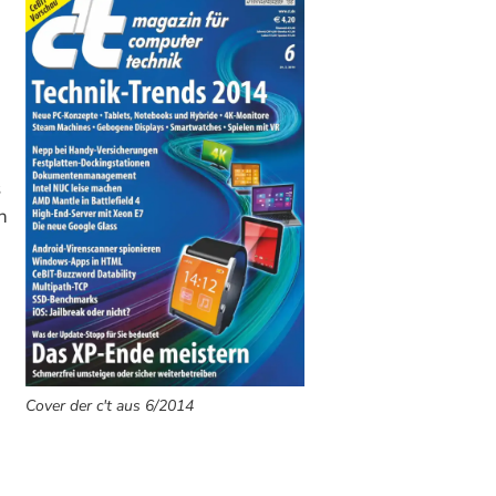
s
n
Cover der c't aus 6/2014