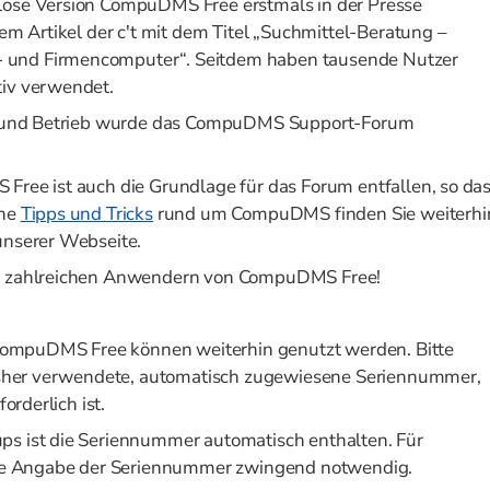
lose Version CompuDMS Free erstmals in der Presse
nem Artikel der c't mit dem Titel „Suchmittel-Beratung –
 und Firmencomputer“. Seitdem haben tausende Nutzer
tiv verwendet.
on und Betrieb wurde das CompuDMS Support-Forum
Free ist auch die Grundlage für das Forum entfallen, so da
che
Tipps und Tricks
rund um CompuDMS finden Sie weiterhi
unserer Webseite.
en zahlreichen Anwendern von CompuDMS Free!
n CompuDMS Free können weiterhin genutzt werden. Bitte
bisher verwendete, automatisch zugewiesene Seriennummer,
orderlich ist.
ps ist die Seriennummer automatisch enthalten. Für
 die Angabe der Seriennummer zwingend notwendig.