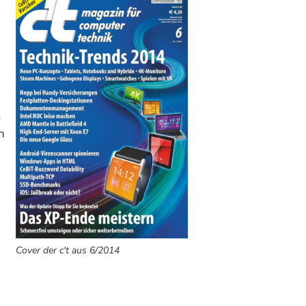
s
n
Cover der c't aus 6/2014